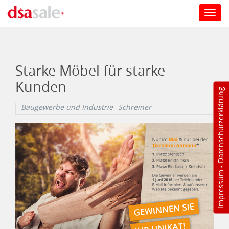
Toggl
navig
Direkt zum Inhalt
Starke Möbel für starke
Kunden
Datenschutzerklärung
Baugewerbe und Industrie
Schreiner
-
Impressum