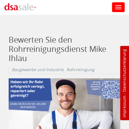
Toggl
navig
Direkt zum Inhalt
Bewerten Sie den
Rohrreinigungsdienst Mike
Datenschutzerklärung
Ihlau
Baugewerbe und Industrie
Rohrreinigung
-
Impressum