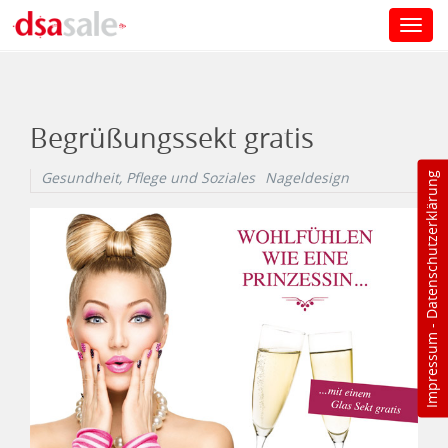
Toggl
navig
Direkt zum Inhalt
Begrüßungssekt gratis
Gesundheit, Pflege und Soziales
Nageldesign
Datenschutzerklärung
-
Impressum