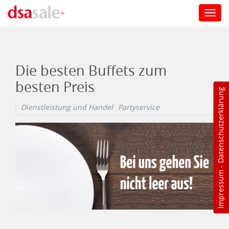
Toggl
navig
Direkt zum Inhalt
Die besten Buffets zum
besten Preis
Datenschutzerklärung
Dienstleistung und Handel
Partyservice
-
Impressum