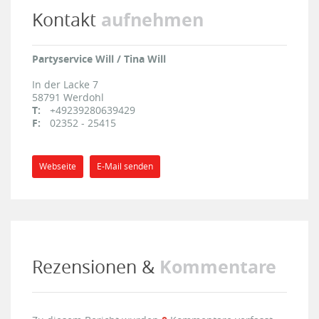
aufnehmen
Kontakt
Partyservice Will / Tina Will
In der Lacke 7
58791
Werdohl
T:
+49239280639429
F:
02352 - 25415
Webseite
E-Mail senden
Kommentare
Rezensionen &