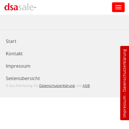
Toggl
navig
Direkt zum Inhalt
Start
Datenschutzerklärung
Kontakt
Impressum
Seitenübersicht
© dsa Marketing AG
Datenschutzerklärung
und
AGB
-
Impressum