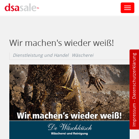
Toggl
navig
Direkt zum Inhalt
Wir machen's wieder weiß!
Dienstleistung und Handel
Wäscherei
Datenschutzerklärung
-
Impressum